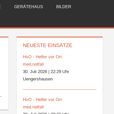
E
GERÄTEHAUS
BILDER
NEUESTE EINSÄTZE
HvO - Helfer vor Ort
med.notfall
30. Juli 2026
|
22:29 Uhr
Uengershausen
HvO - Helfer vor Ort
med.notfall