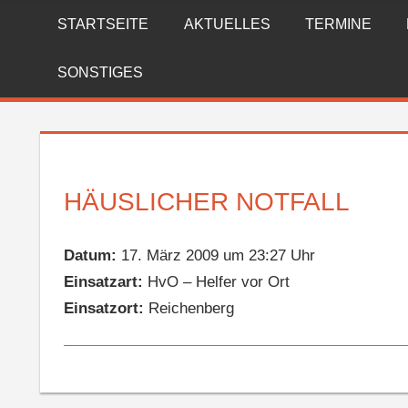
Zum
STARTSEITE
AKTUELLES
TERMINE
FREIWILLIGE
Inhalt
springen
FEUERWEHR
SONSTIGES
REICHENBERG
HÄUSLICHER NOTFALL
Datum:
17. März 2009 um 23:27 Uhr
Einsatzart:
HvO – Helfer vor Ort
Einsatzort:
Reichenberg