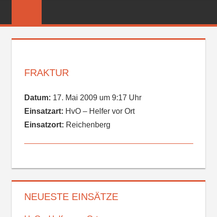
Zum
FREIWILLIGE
Inhalt
FEUERWEHR
springen
REICHENBER
FRAKTUR
Datum:
17. Mai 2009 um 9:17 Uhr
Einsatzart:
HvO – Helfer vor Ort
Einsatzort:
Reichenberg
NEUESTE EINSÄTZE