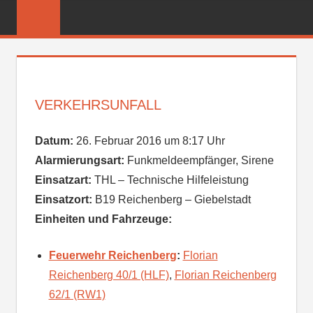
Zum
FREIWILLIGE
Inhalt
FEUERWEHR
springen
REICHENBER
VERKEHRSUNFALL
Datum:
26. Februar 2016 um 8:17 Uhr
Alarmierungsart:
Funkmeldeempfänger, Sirene
Einsatzart:
THL – Technische Hilfeleistung
Einsatzort:
B19 Reichenberg – Giebelstadt
Einheiten und Fahrzeuge:
Feuerwehr Reichenberg
:
Florian
Reichenberg 40/1 (HLF)
,
Florian Reichenberg
62/1 (RW1)