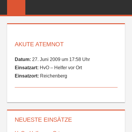
Zum
FREIWILLIGE
Inhalt
FEUERWEHR
springen
REICHENBER
AKUTE ATEMNOT
Datum:
27. Juni 2009 um 17:58 Uhr
Einsatzart:
HvO – Helfer vor Ort
Einsatzort:
Reichenberg
NEUESTE EINSÄTZE