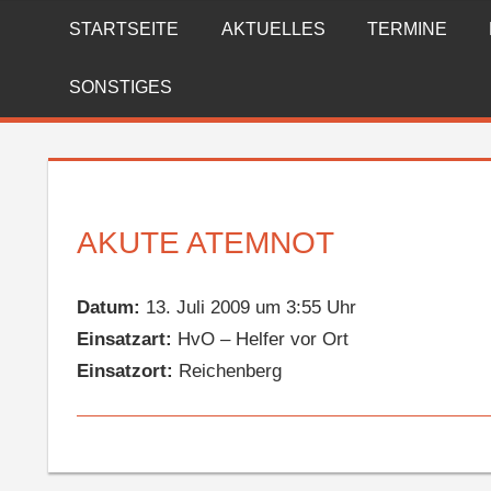
Zum
STARTSEITE
AKTUELLES
TERMINE
FREIWILLIGE
Inhalt
springen
FEUERWEHR
SONSTIGES
REICHENBERG
AKUTE ATEMNOT
Datum:
13. Juli 2009 um 3:55 Uhr
Einsatzart:
HvO – Helfer vor Ort
Einsatzort:
Reichenberg