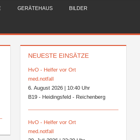
E
GERÄTEHAUS
BILDER
NEUESTE EINSÄTZE
HvO - Helfer vor Ort
med.notfall
6. August 2026
|
10:40 Uhr
B19 - Heidingsfeld - Reichenberg
HvO - Helfer vor Ort
med.notfall