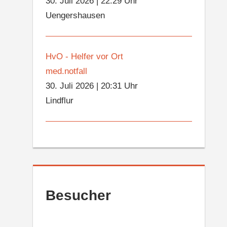
30. Juli 2026
|
22:29 Uhr
Uengershausen
HvO - Helfer vor Ort
med.notfall
30. Juli 2026
|
20:31 Uhr
Lindflur
Besucher