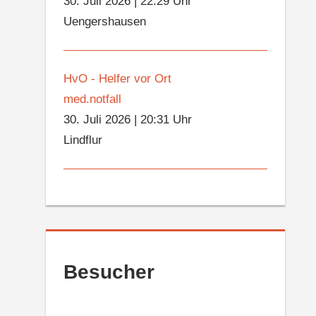
30. Juli 2026
|
22:29 Uhr
Uengershausen
HvO - Helfer vor Ort
med.notfall
30. Juli 2026
|
20:31 Uhr
Lindflur
Besucher