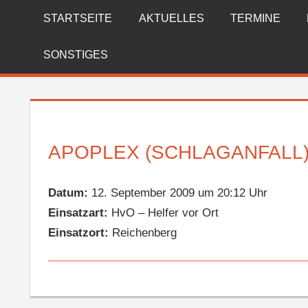
Zum
STARTSEITE
AKTUELLES
TERMINE
FREIWILLIGE
Inhalt
springen
FEUERWEHR
SONSTIGES
REICHENBERG
APOPLEX (SCHLAGANFALL
Datum:
12. September 2009 um 20:12 Uhr
Einsatzart:
HvO – Helfer vor Ort
Einsatzort:
Reichenberg