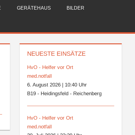
E
GERÄTEHAUS
BILDER
NEUESTE EINSÄTZE
HvO - Helfer vor Ort
med.notfall
6. August 2026
|
10:40 Uhr
B19 - Heidingsfeld - Reichenberg
HvO - Helfer vor Ort
med.notfall