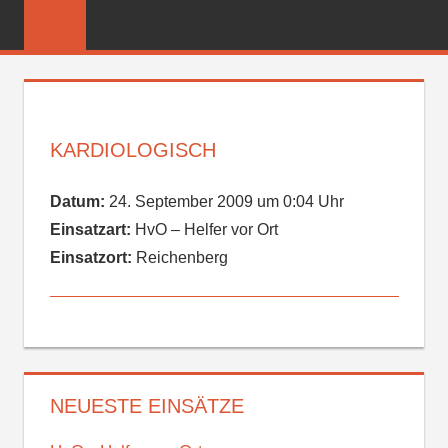
Zum
FREIWILLIGE
Inhalt
FEUERWEHR
springen
REICHENBER
KARDIOLOGISCH
Datum:
24. September 2009 um 0:04 Uhr
Einsatzart:
HvO – Helfer vor Ort
Einsatzort:
Reichenberg
NEUESTE EINSÄTZE