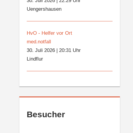
30. Juli 2026
|
22:29 Uhr
Uengershausen
HvO - Helfer vor Ort
med.notfall
30. Juli 2026
|
20:31 Uhr
Lindflur
Besucher