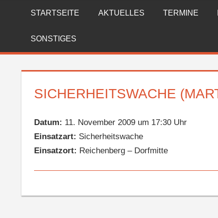
Zum
STARTSEITE
AKTUELLES
TERMINE
FREIWILLIGE
Inhalt
springen
FEUERWEHR
SONSTIGES
REICHENBERG
SICHERHEITSWACHE (MAR
Datum:
11. November 2009 um 17:30 Uhr
Einsatzart:
Sicherheitswache
Einsatzort:
Reichenberg – Dorfmitte