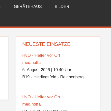
E
GERÄTEHAUS
BILDER
NEUESTE EINSÄTZE
HvO - Helfer vor Ort
med.notfall
6. August 2026
|
10:40 Uhr
B19 - Heidingsfeld - Reichenberg
HvO - Helfer vor Ort
med.notfall