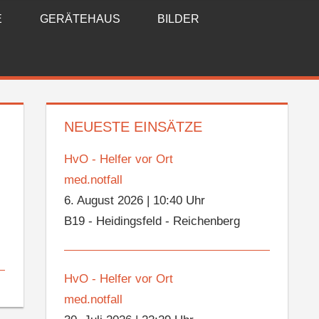
E
GERÄTEHAUS
BILDER
NEUESTE EINSÄTZE
HvO - Helfer vor Ort
med.notfall
6. August 2026
|
10:40 Uhr
B19 - Heidingsfeld - Reichenberg
HvO - Helfer vor Ort
med.notfall