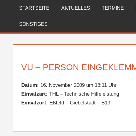
Zum
STARTSEITE
AKTUELLES
TERMINE
FREIWILLIGE
Inhalt
springen
FEUERWEHR
SONSTIGES
REICHENBERG
VU – PERSON EINGEKLEM
Datum:
16. November 2009 um 18:11 Uhr
Einsatzart:
THL – Technische Hilfeleistung
Einsatzort:
Eßfeld – Giebelstadt – B19