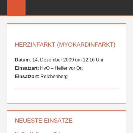
Zum
FREIWILLIGE
Inhalt
FEUERWEHR
springen
REICHENBER
HERZINFARKT (MYOKARDINFARKT)
Datum:
14. Dezember 2009 um 12:16 Uhr
Einsatzart:
HvO – Helfer vor Ort
Einsatzort:
Reichenberg
NEUESTE EINSÄTZE