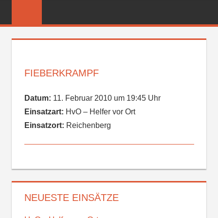
Zum
FREIWILLIGE
Inhalt
FEUERWEHR
springen
REICHENBER
FIEBERKRAMPF
Datum:
11. Februar 2010 um 19:45 Uhr
Einsatzart:
HvO – Helfer vor Ort
Einsatzort:
Reichenberg
NEUESTE EINSÄTZE