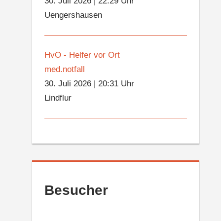
30. Juli 2026
|
22:29 Uhr
Uengershausen
HvO - Helfer vor Ort
med.notfall
30. Juli 2026
|
20:31 Uhr
Lindflur
Besucher