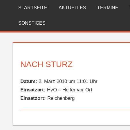
Zum
STARTSEITE
AKTUELLES
TERMINE
FREIWILLIGE
Inhalt
springen
FEUERWEHR
SONSTIGES
REICHENBERG
NACH STURZ
Datum:
2. März 2010 um 11:01 Uhr
Einsatzart:
HvO – Helfer vor Ort
Einsatzort:
Reichenberg