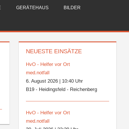
E
GERÄTEHAUS
BILDER
NEUESTE EINSÄTZE
HvO - Helfer vor Ort
med.notfall
6. August 2026
|
10:40 Uhr
B19 - Heidingsfeld - Reichenberg
HvO - Helfer vor Ort
med.notfall