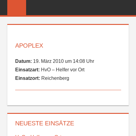
Zum
FREIWILLIGE
Inhalt
FEUERWEHR
springen
REICHENBER
APOPLEX
Datum:
19. März 2010 um 14:08 Uhr
Einsatzart:
HvO – Helfer vor Ort
Einsatzort:
Reichenberg
NEUESTE EINSÄTZE