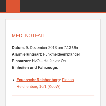
Zum
FREIWILLIGE
Inhalt
FEUERWEHR
springen
REICHENBER
MED. NOTFALL
Datum:
9. Dezember 2013 um 7:13 Uhr
Alarmierungsart:
Funkmeldeempfänger
Einsatzart:
HvO – Helfer vor Ort
Einheiten und Fahrzeuge:
Feuerwehr Reichenberg
:
Florian
Reichenberg 10/1 (KdoW)