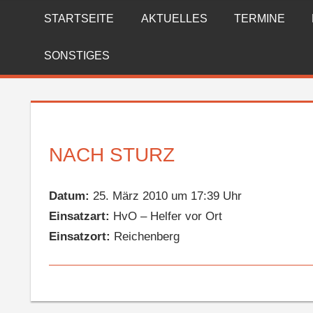
Zum
STARTSEITE
AKTUELLES
TERMINE
FREIWILLIGE
Inhalt
springen
FEUERWEHR
SONSTIGES
REICHENBERG
NACH STURZ
Datum:
25. März 2010 um 17:39 Uhr
Einsatzart:
HvO – Helfer vor Ort
Einsatzort:
Reichenberg