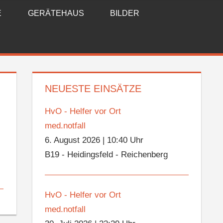
E
GERÄTEHAUS
BILDER
NEUESTE EINSÄTZE
HvO - Helfer vor Ort
med.notfall
6. August 2026
|
10:40 Uhr
B19 - Heidingsfeld - Reichenberg
HvO - Helfer vor Ort
med.notfall