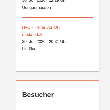
30. Juli 2026
|
22:29 Uhr
Uengershausen
HvO - Helfer vor Ort
med.notfall
30. Juli 2026
|
20:31 Uhr
Lindflur
Besucher