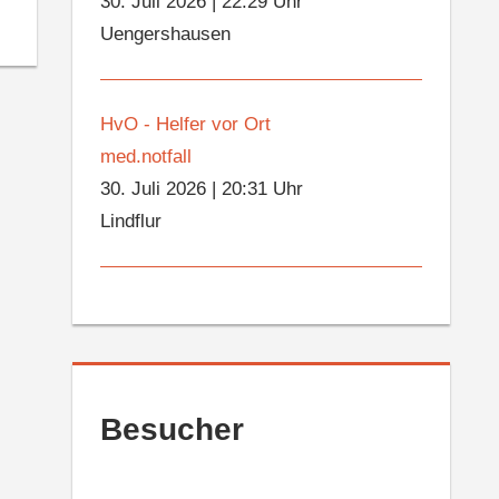
30. Juli 2026
|
22:29 Uhr
Uengershausen
HvO - Helfer vor Ort
med.notfall
30. Juli 2026
|
20:31 Uhr
Lindflur
Besucher