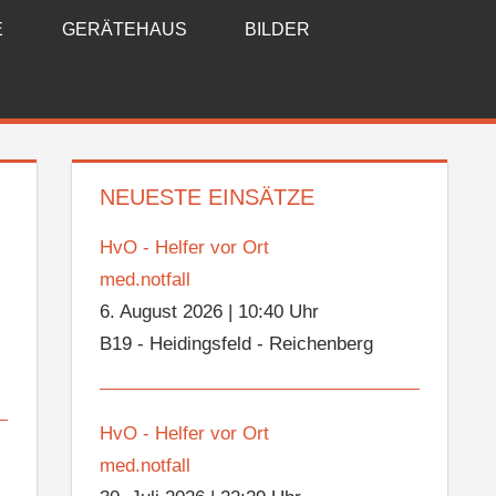
E
GERÄTEHAUS
BILDER
NEUESTE EINSÄTZE
HvO - Helfer vor Ort
med.notfall
6. August 2026
|
10:40 Uhr
B19 - Heidingsfeld - Reichenberg
HvO - Helfer vor Ort
med.notfall