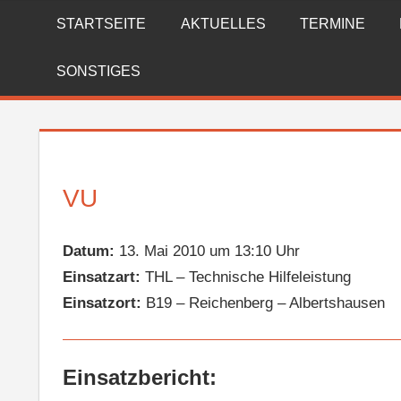
Zum
STARTSEITE
AKTUELLES
TERMINE
FREIWILLIGE
Inhalt
springen
FEUERWEHR
SONSTIGES
REICHENBERG
VU
Datum:
13. Mai 2010 um 13:10 Uhr
Einsatzart:
THL – Technische Hilfeleistung
Einsatzort:
B19 – Reichenberg – Albertshausen
Einsatzbericht: