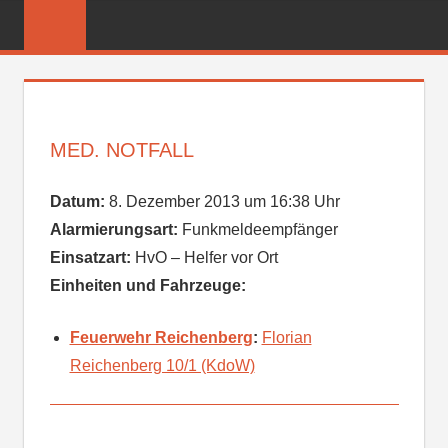
Zum
FREIWILLIGE
Inhalt
FEUERWEHR
springen
REICHENBER
MED. NOTFALL
Datum:
8. Dezember 2013 um 16:38 Uhr
Alarmierungsart:
Funkmeldeempfänger
Einsatzart:
HvO – Helfer vor Ort
Einheiten und Fahrzeuge:
Feuerwehr Reichenberg
:
Florian
Reichenberg 10/1 (KdoW)