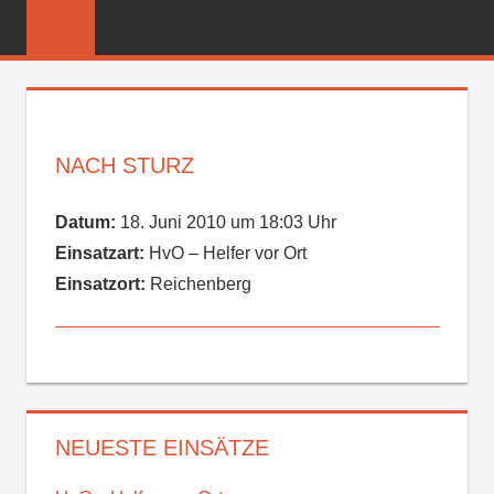
Zum
FREIWILLIGE
Inhalt
FEUERWEHR
springen
REICHENBER
NACH STURZ
Datum:
18. Juni 2010 um 18:03 Uhr
Einsatzart:
HvO – Helfer vor Ort
Einsatzort:
Reichenberg
NEUESTE EINSÄTZE