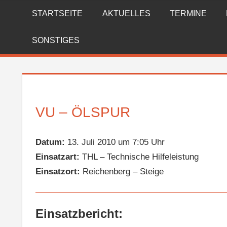
Zum
STARTSEITE
AKTUELLES
TERMINE
FREIWILLIGE
Inhalt
springen
FEUERWEHR
SONSTIGES
REICHENBERG
VU – ÖLSPUR
Datum:
13. Juli 2010 um 7:05 Uhr
Einsatzart:
THL – Technische Hilfeleistung
Einsatzort:
Reichenberg – Steige
Einsatzbericht: