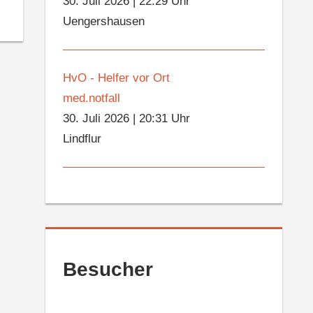
30. Juli 2026
|
22:29 Uhr
Uengershausen
HvO - Helfer vor Ort
med.notfall
30. Juli 2026
|
20:31 Uhr
Lindflur
Besucher