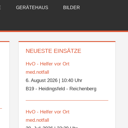
E
GERÄTEHAUS
BILDER
NEUESTE EINSÄTZE
HvO - Helfer vor Ort
med.notfall
6. August 2026
|
10:40 Uhr
B19 - Heidingsfeld - Reichenberg
HvO - Helfer vor Ort
med.notfall