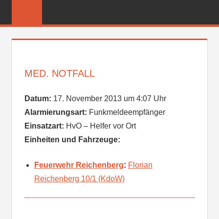
Zum
FREIWILLIGE
Inhalt
FEUERWEHR
springen
REICHENBER
MED. NOTFALL
Datum:
17. November 2013 um 4:07 Uhr
Alarmierungsart:
Funkmeldeempfänger
Einsatzart:
HvO – Helfer vor Ort
Einheiten und Fahrzeuge:
Feuerwehr Reichenberg
:
Florian
Reichenberg 10/1 (KdoW)