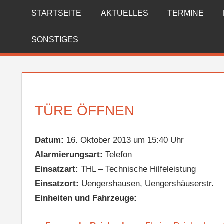
Zum
STARTSEITE
AKTUELLES
TERMINE
FREIWILLIGE
Inhalt
springen
FEUERWEHR
SONSTIGES
REICHENBERG
TÜRE ÖFFNEN
Datum:
16. Oktober 2013 um 15:40 Uhr
Alarmierungsart:
Telefon
Einsatzart:
THL – Technische Hilfeleistung
Einsatzort:
Uengershausen, Uengershäuserstr.
Einheiten und Fahrzeuge: