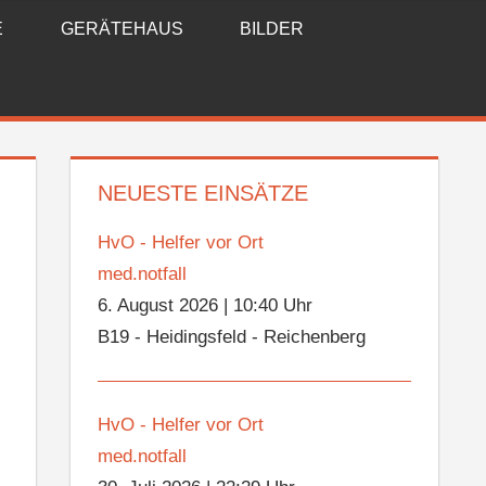
E
GERÄTEHAUS
BILDER
NEUESTE EINSÄTZE
HvO - Helfer vor Ort
med.notfall
6. August 2026
|
10:40 Uhr
B19 - Heidingsfeld - Reichenberg
HvO - Helfer vor Ort
med.notfall