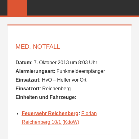
Zum
FREIWILLIGE
Inhalt
FEUERWEHR
springen
REICHENBER
MED. NOTFALL
Datum:
7. Oktober 2013 um 8:03 Uhr
Alarmierungsart:
Funkmeldeempfänger
Einsatzart:
HvO – Helfer vor Ort
Einsatzort:
Reichenberg
Einheiten und Fahrzeuge:
Feuerwehr Reichenberg
:
Florian
Reichenberg 10/1 (KdoW)