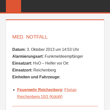
Zum
FREIWILLIGE
Inhalt
FEUERWEHR
springen
REICHENBER
MED. NOTFALL
Datum:
3. Oktober 2013 um 14:53 Uhr
Alarmierungsart:
Funkmeldeempfänger
Einsatzart:
HvO – Helfer vor Ort
Einsatzort:
Reichenberg
Einheiten und Fahrzeuge:
Feuerwehr Reichenberg
:
Florian
Reichenberg 10/1 (KdoW)