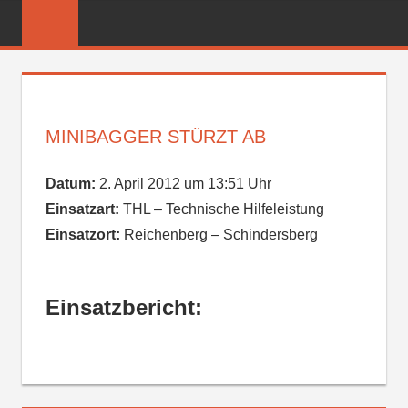
Zum
FREIWILLIGE
Inhalt
FEUERWEHR
springen
REICHENBER
MINIBAGGER STÜRZT AB
Datum:
2. April 2012 um 13:51 Uhr
Einsatzart:
THL – Technische Hilfeleistung
Einsatzort:
Reichenberg – Schindersberg
Einsatzbericht: