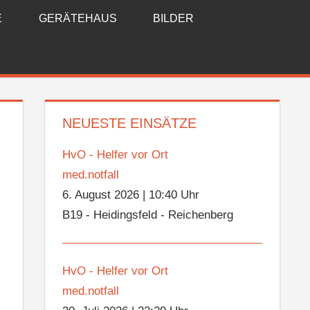
E
GERÄTEHAUS
BILDER
NEUESTE EINSÄTZE
HvO - Helfer vor Ort
med.notfall
6. August 2026
|
10:40 Uhr
B19 - Heidingsfeld - Reichenberg
HvO - Helfer vor Ort
med.notfall