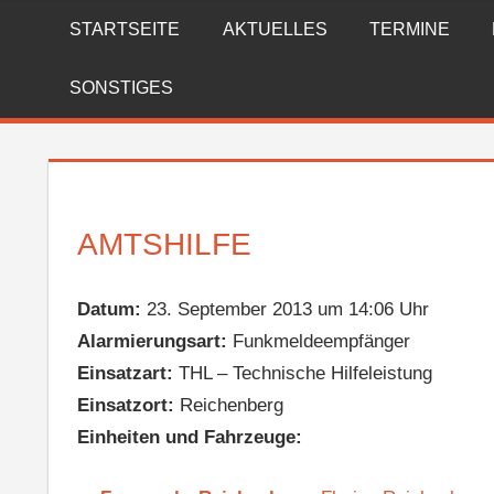
Zum
STARTSEITE
AKTUELLES
TERMINE
FREIWILLIGE
Inhalt
springen
FEUERWEHR
SONSTIGES
REICHENBERG
AMTSHILFE
Datum:
23. September 2013 um 14:06 Uhr
Alarmierungsart:
Funkmeldeempfänger
Einsatzart:
THL – Technische Hilfeleistung
Einsatzort:
Reichenberg
Einheiten und Fahrzeuge: