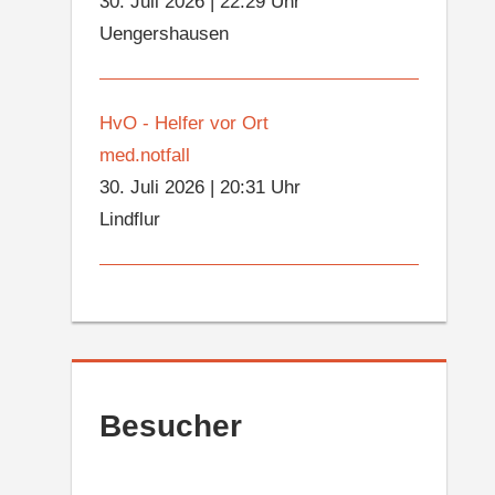
30. Juli 2026
|
22:29 Uhr
Uengershausen
HvO - Helfer vor Ort
med.notfall
30. Juli 2026
|
20:31 Uhr
Lindflur
Besucher