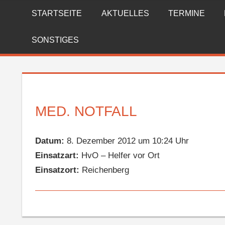
Zum
STARTSEITE
AKTUELLES
TERMINE
FREIWILLIGE
Inhalt
springen
FEUERWEHR
SONSTIGES
REICHENBERG
MED. NOTFALL
Datum:
8. Dezember 2012 um 10:24 Uhr
Einsatzart:
HvO – Helfer vor Ort
Einsatzort:
Reichenberg