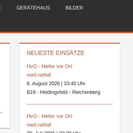
E
GERÄTEHAUS
BILDER
NEUESTE EINSÄTZE
HvO - Helfer vor Ort
med.notfall
6. August 2026
|
10:40 Uhr
B19 - Heidingsfeld - Reichenberg
HvO - Helfer vor Ort
med.notfall