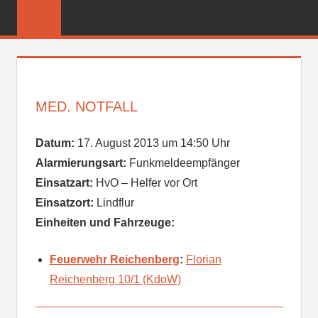
Zum
FREIWILLIGE
Inhalt
FEUERWEHR
springen
REICHENBER
MED. NOTFALL
Datum:
17. August 2013 um 14:50 Uhr
Alarmierungsart:
Funkmeldeempfänger
Einsatzart:
HvO – Helfer vor Ort
Einsatzort:
Lindflur
Einheiten und Fahrzeuge:
Feuerwehr Reichenberg
:
Florian
Reichenberg 10/1 (KdoW)