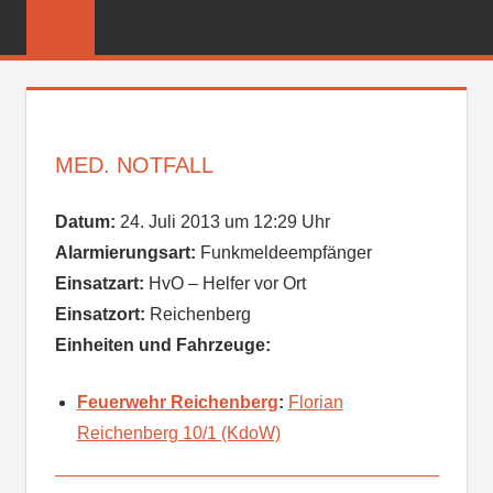
Zum
FREIWILLIGE
Inhalt
FEUERWEHR
springen
REICHENBER
MED. NOTFALL
Datum:
24. Juli 2013 um 12:29 Uhr
Alarmierungsart:
Funkmeldeempfänger
Einsatzart:
HvO – Helfer vor Ort
Einsatzort:
Reichenberg
Einheiten und Fahrzeuge:
Feuerwehr Reichenberg
:
Florian
Reichenberg 10/1 (KdoW)