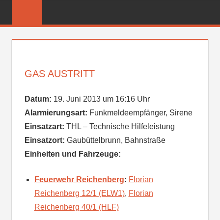
Zum
FREIWILLIGE
Inhalt
FEUERWEHR
springen
REICHENBER
GAS AUSTRITT
Datum:
19. Juni 2013 um 16:16 Uhr
Alarmierungsart:
Funkmeldeempfänger, Sirene
Einsatzart:
THL – Technische Hilfeleistung
Einsatzort:
Gaubüttelbrunn, Bahnstraße
Einheiten und Fahrzeuge:
Feuerwehr Reichenberg
:
Florian
Reichenberg 12/1 (ELW1)
,
Florian
Reichenberg 40/1 (HLF)