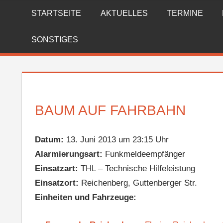
Zum
STARTSEITE
AKTUELLES
TERMINE
FREIWILLIGE
Inhalt
springen
FEUERWEHR
SONSTIGES
REICHENBERG
BAUM AUF FAHRBAHN
Datum:
13. Juni 2013 um 23:15 Uhr
Alarmierungsart:
Funkmeldeempfänger
Einsatzart:
THL – Technische Hilfeleistung
Einsatzort:
Reichenberg, Guttenberger Str.
Einheiten und Fahrzeuge: