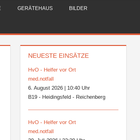
E
GERÄTEHAUS
BILDER
NEUESTE EINSÄTZE
HvO - Helfer vor Ort
med.notfall
6. August 2026
|
10:40 Uhr
B19 - Heidingsfeld - Reichenberg
HvO - Helfer vor Ort
med.notfall