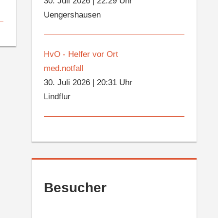
30. Juli 2026
|
22:29 Uhr
Uengershausen
HvO - Helfer vor Ort
med.notfall
30. Juli 2026
|
20:31 Uhr
Lindflur
Besucher