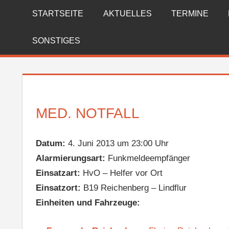
Zum
STARTSEITE
AKTUELLES
TERMINE
FREIWILLIGE
Inhalt
springen
FEUERWEHR
SONSTIGES
REICHENBERG
MED. NOTFALL
Datum:
4. Juni 2013 um 23:00 Uhr
Alarmierungsart:
Funkmeldeempfänger
Einsatzart:
HvO – Helfer vor Ort
Einsatzort:
B19 Reichenberg – Lindflur
Einheiten und Fahrzeuge: