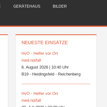
E
GERÄTEHAUS
BILDER
NEUESTE EINSÄTZE
HvO - Helfer vor Ort
med.notfall
6. August 2026
|
10:40 Uhr
B19 - Heidingsfeld - Reichenberg
HvO - Helfer vor Ort
med.notfall