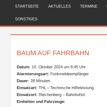
Zum
STARTSEITE
AKTUELLES
TERMINE
FREIWILLIGE
Inhalt
springen
FEUERWEHR
SONSTIGES
REICHENBERG
BAUM AUF FAHRBAHN
Datum:
10. Oktober 2024 um 6:45 Uhr
Alarmierungsart:
Funkmeldeempfänger
Dauer:
28 Minuten
Einsatzart:
THL – Technische Hilfeleistung
Einsatzort:
Reichenberg – Bahnhofstr.
Einheiten und Fahrzeuge: