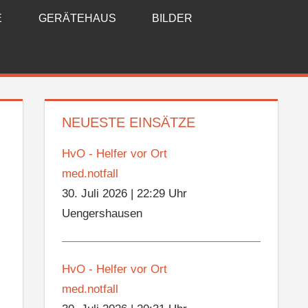
E
GERÄTEHAUS
BILDER
NEUESTE EINSÄTZE
HvO - Helfer vor Ort
med.notfall
30. Juli 2026
|
22:29 Uhr
Uengershausen
HvO - Helfer vor Ort
med.notfall