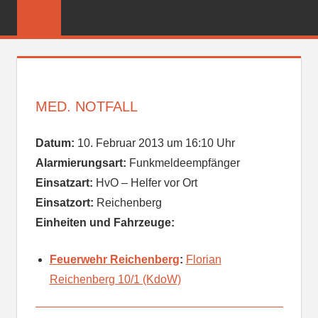
Zum
FREIWILLIGE
Inhalt
FEUERWEHR
springen
REICHENBER
MED. NOTFALL
Datum:
10. Februar 2013 um 16:10 Uhr
Alarmierungsart:
Funkmeldeempfänger
Einsatzart:
HvO – Helfer vor Ort
Einsatzort:
Reichenberg
Einheiten und Fahrzeuge:
Feuerwehr Reichenberg
:
Florian
Reichenberg 10/1 (KdoW)