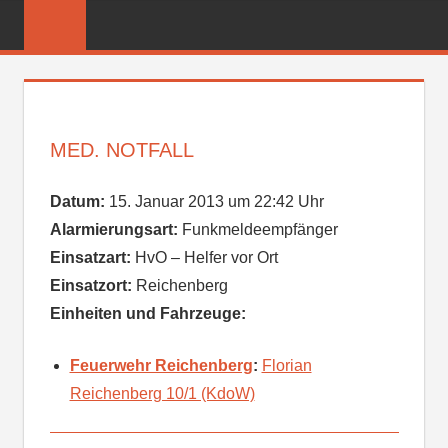
Zum
FREIWILLIGE
Inhalt
FEUERWEHR
springen
REICHENBER
MED. NOTFALL
Datum:
15. Januar 2013 um 22:42 Uhr
Alarmierungsart:
Funkmeldeempfänger
Einsatzart:
HvO – Helfer vor Ort
Einsatzort:
Reichenberg
Einheiten und Fahrzeuge:
Feuerwehr Reichenberg
:
Florian
Reichenberg 10/1 (KdoW)