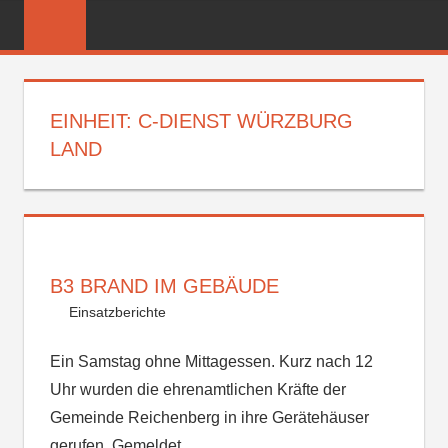
Zum
FREIWILLIGE
Inhalt
FEUERWEHR
springen
REICHENBER
EINHEIT:
C-DIENST WÜRZBURG
LAND
B3 BRAND IM GEBÄUDE
Einsatzberichte
Ein Samstag ohne Mittagessen. Kurz nach 12
Uhr wurden die ehrenamtlichen Kräfte der
Gemeinde Reichenberg in ihre Gerätehäuser
gerufen. Gemeldet