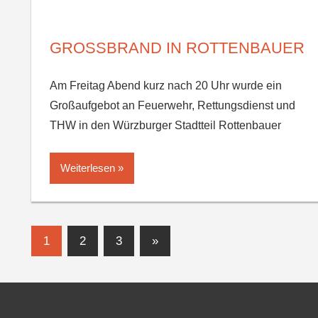
GROSSBRAND IN ROTTENBAUER
Am Freitag Abend kurz nach 20 Uhr wurde ein
Großaufgebot an Feuerwehr, Rettungsdienst und
THW in den Würzburger Stadtteil Rottenbauer
Weiterlesen
Seitennummerierung
Nächste
1
2
3
»
Beiträge
der
Beiträge