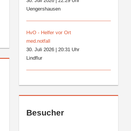
30. Juli 2026
|
22:29 Uhr
Uengershausen
HvO - Helfer vor Ort
med.notfall
30. Juli 2026
|
20:31 Uhr
Lindflur
Besucher