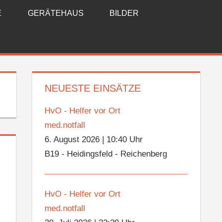
E
GERÄTEHAUS
BILDER
NEUESTE EINSÄTZE
HvO - Helfer vor Ort
med.notfall
6. August 2026
|
10:40 Uhr
B19 - Heidingsfeld - Reichenberg
HvO - Helfer vor Ort
med.notfall