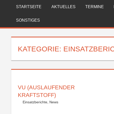
Zum
STARTSEITE
AKTUELLES
TERMINE
FREIWILLIGE
Inhalt
springen
FEUERWEHR
SONSTIGES
REICHENBERG
KATEGORIE:
EINSATZBERI
VU (AUSLAUFENDER
KRAFTSTOFF)
Einsatzberichte
,
News