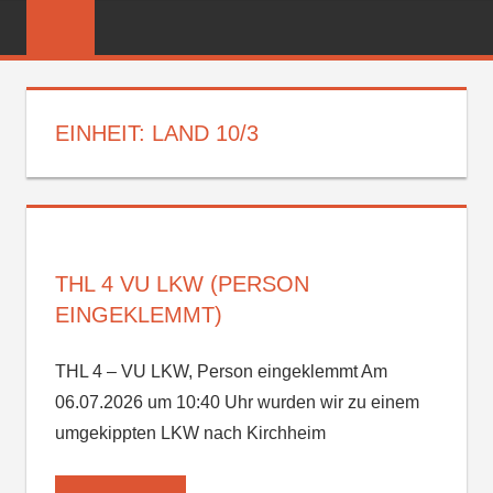
Zum
FREIWILLIGE
Inhalt
FEUERWEHR
springen
REICHENBER
EINHEIT:
LAND 10/3
THL 4 VU LKW (PERSON
EINGEKLEMMT)
THL 4 – VU LKW, Person eingeklemmt Am
06.07.2026 um 10:40 Uhr wurden wir zu einem
umgekippten LKW nach Kirchheim