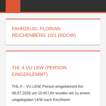
Zum
FREIWILLIGE
Inhalt
FEUERWEHR
springen
REICHENBER
FAHRZEUG:
FLORIAN
REICHENBERG 10/1 (KDOW)
THL 4 VU LKW (PERSON
EINGEKLEMMT)
THL 4 – VU LKW, Person eingeklemmt Am
06.07.2026 um 10:40 Uhr wurden wir zu einem
umgekippten LKW nach Kirchheim