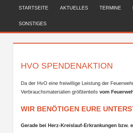
Zum
STARTSEITE
AKTUELLES
TERMINE
FREIWILLIGE
Inhalt
springen
FEUERWEHR
SONSTIGES
REICHENBERG
HVO SPENDENAKTION
Da der HvO eine freiwillige Leistung der Feuerweh
Verbrauchsmaterialien größtenteils
vom Feuerweh
WIR BENÖTIGEN EURE UNTERS
Gerade bei Herz-Kreislauf-Erkrankungen bzw. e