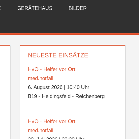
E
GERÄTEHAUS
BILDER
NEUESTE EINSÄTZE
HvO - Helfer vor Ort
med.notfall
6. August 2026
|
10:40 Uhr
B19 - Heidingsfeld - Reichenberg
HvO - Helfer vor Ort
med.notfall