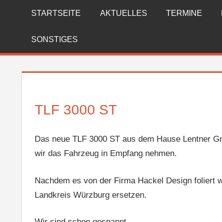
Zum
STARTSEITE
AKTUELLES
TERMINE
FREIWILLIGE
Inhalt
springen
FEUERWEHR
SONSTIGES
REICHENBERG
TLF 3000 ST
Das neue TLF 3000 ST aus dem Hause Lentner Gmb
wir das Fahrzeug in Empfang nehmen.
Nachdem es von der Firma Hackel Design foliert wu
Landkreis Würzburg ersetzen.
Wir sind schon gespannt ………