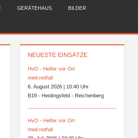
E
GERÄTEHAUS
BILDER
NEUESTE EINSÄTZE
HvO - Helfer vor Ort
med.notfall
6. August 2026
|
10:40 Uhr
B19 - Heidingsfeld - Reichenberg
HvO - Helfer vor Ort
med.notfall