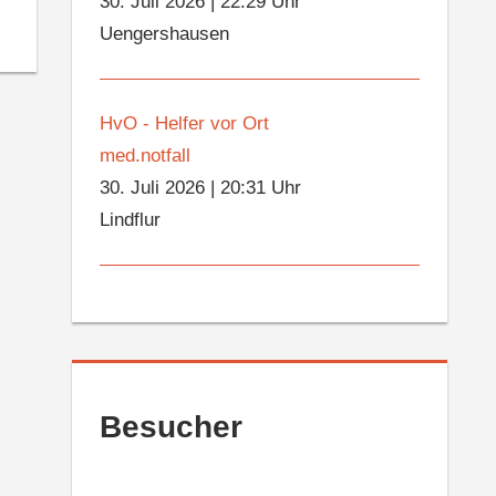
30. Juli 2026
|
22:29 Uhr
Uengershausen
HvO - Helfer vor Ort
med.notfall
30. Juli 2026
|
20:31 Uhr
Lindflur
Besucher