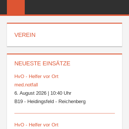
Zum
FREIWILLIGE
Inhalt
FEUERWEHR
springen
REICHENBER
VEREIN
NEUESTE EINSÄTZE
HvO - Helfer vor Ort
med.notfall
6. August 2026
|
10:40 Uhr
B19 - Heidingsfeld - Reichenberg
HvO - Helfer vor Ort