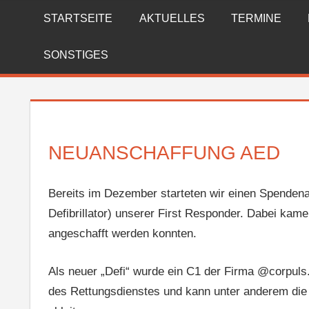
Zum
STARTSEITE
AKTUELLES
TERMINE
FREIWILLIGE
Inhalt
springen
FEUERWEHR
SONSTIGES
REICHENBERG
NEUANSCHAFFUNG AED
Bereits im Dezember starteten wir einen Spendena
Defibrillator) unserer First Responder. Dabei ka
angeschafft werden konnten.
Als neuer „Defi“ wurde ein C1 der Firma @corpuls.
des Rettungsdienstes und kann unter anderem die 