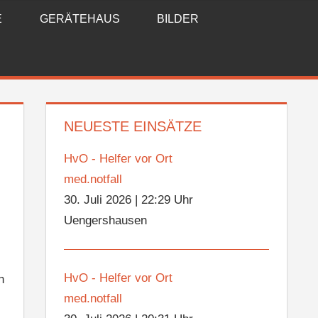
E
GERÄTEHAUS
BILDER
NEUESTE EINSÄTZE
HvO - Helfer vor Ort
med.notfall
30. Juli 2026
|
22:29 Uhr
Uengershausen
HvO - Helfer vor Ort
n
med.notfall