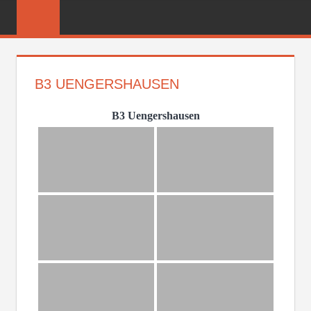
Zum
FREIWILLIGE
Inhalt
FEUERWEHR
springen
REICHENBER
B3 UENGERSHAUSEN
B3 Uengershausen