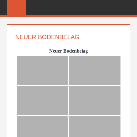
Zum
FREIWILLIGE
Inhalt
FEUERWEHR
springen
REICHENBER
NEUER BODENBELAG
Neuer Bodenbelag