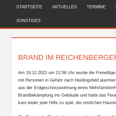
Zum
STARTSEITE
AKTUELLES
TERMINE
FREIWILLIGE
Inhalt
springen
FEUERWEHR
SONSTIGES
REICHENBERG
BRAND IM REICHENBERGE
Am 19.12.2021 um 21:56 Uhr wurde die Freiwillig
mit Personen in Gefahr nach Heidingsfeld alarmier
aus der Erdgeschosswohnung eines Mehrfamilienha
Brandbekämpfung ins Gebäude und hatte das Feuer
kam leider jede Hilfe zu spät, die restlichen Hausb