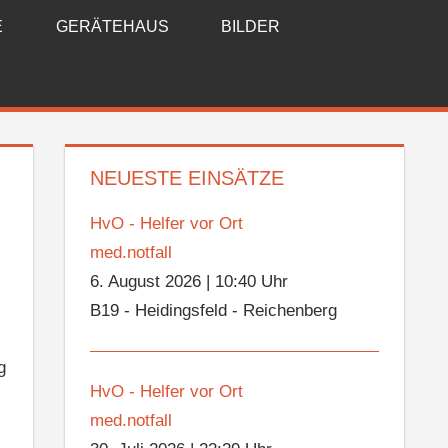
E
GERÄTEHAUS
BILDER
NEUESTE EINSÄTZE
HvO - Helfer vor Ort
med.notfall
6. August 2026
|
10:40 Uhr
B19 - Heidingsfeld - Reichenberg
g
HvO - Helfer vor Ort
med.notfall