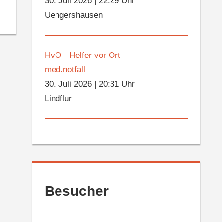
30. Juli 2026
|
22:29 Uhr
Uengershausen
HvO - Helfer vor Ort
med.notfall
30. Juli 2026
|
20:31 Uhr
Lindflur
Besucher