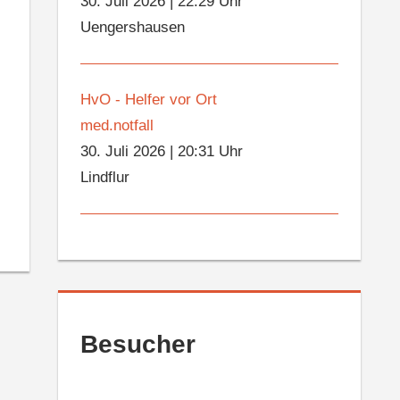
30. Juli 2026
|
22:29 Uhr
Uengershausen
HvO - Helfer vor Ort
med.notfall
30. Juli 2026
|
20:31 Uhr
Lindflur
Besucher