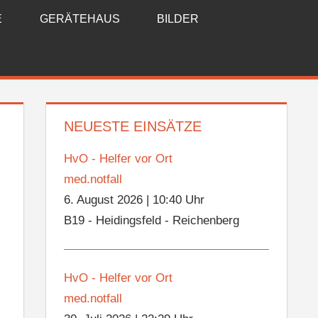
E
GERÄTEHAUS
BILDER
NEUESTE EINSÄTZE
HvO - Helfer vor Ort
med.notfall
6. August 2026
|
10:40 Uhr
B19 - Heidingsfeld - Reichenberg
HvO - Helfer vor Ort
med.notfall