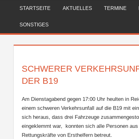
Zum
STARTSEITE
AKTUELLES
TERMINE
FREIWILLIGE
Inhalt
springen
FEUERWEHR
SONSTIGES
REICHENBERG
SCHWERER VERKEHRSUNFA
DER B19
Am Dienstagabend gegen 17:00 Uhr heulten in Reic
einem schweren Verkehrsunfall auf die B19 mit ein
sich heraus, dass drei Fahrzeuge zusammengestoße
eingeklemmt war, konnten sich alle Personen aus 
Rettungskräfte von Ersthelfern betreut.