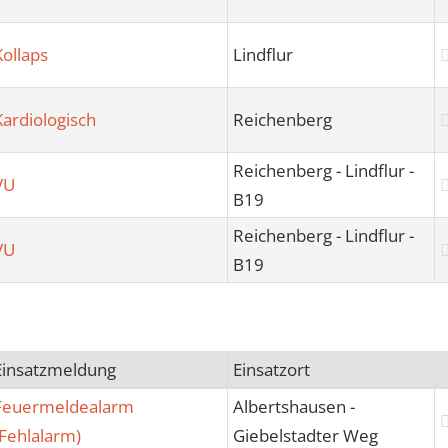
Kollaps
Lindflur
Kardiologisch
Reichenberg
Reichenberg - Lindflur -
VU
B19
Reichenberg - Lindflur -
VU
B19
Einsatzmeldung
Einsatzort
Feuermeldealarm
Albertshausen -
(Fehlalarm)
Giebelstadter Weg