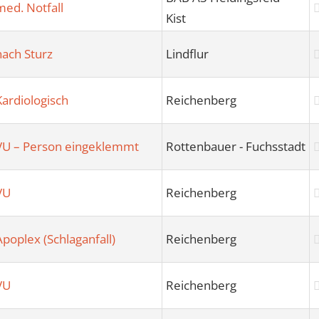
med. Notfall
Kist
nach Sturz
Lindflur
Kardiologisch
Reichenberg
VU – Person eingeklemmt
Rottenbauer - Fuchsstadt
VU
Reichenberg
Apoplex (Schlaganfall)
Reichenberg
VU
Reichenberg