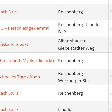
nach Sturz
Reichenberg
Reichenberg - Lindflur -
VU – Person eingeklemmt
B19
Albertshausen -
auslaufendes Öl
Giebelstadter Weg
Herzinfarkt (Myokardinfarkt)
Reichenberg
Reichenberg -
schnelles Türe öffnen
Würzburger Str.
nach Sturz
Reichenberg
nach Sturz
Lindflur