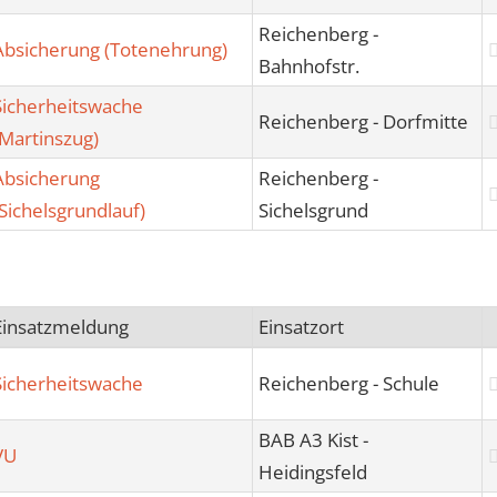
Reichenberg -
Absicherung (Totenehrung)
Bahnhofstr.
Sicherheitswache
Reichenberg - Dorfmitte
(Martinszug)
Absicherung
Reichenberg -
(Sichelsgrundlauf)
Sichelsgrund
Einsatzmeldung
Einsatzort
Sicherheitswache
Reichenberg - Schule
BAB A3 Kist -
VU
Heidingsfeld