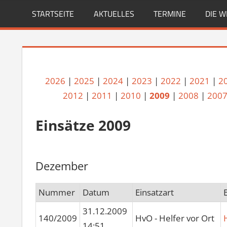
Zum
FREIWILLIGE
STARTSEITE
AKTUELLES
TERMINE
DIE 
Inhalt
springen
FEUERWEHR
REICHENBERG
2026
|
2025
|
2024
|
2023
|
2022
|
2021
|
2
2012
|
2011
|
2010
|
2009
|
2008
|
200
Einsätze 2009
Dezember
Nummer
Datum
Einsatzart
31.12.2009
140/2009
HvO - Helfer vor Ort
14:51