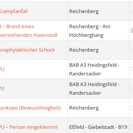
Krampfanfall
Reichenberg
B – Brand eines
Reichenberg - Am
leerstehenden Hasenstall
Höchberghang
Anaphylaktischer Schock
Reichenberg
BAB A3 Heidingsfeld -
VU
Randersacker
BAB A3 Heidingsfeld -
VU
Randersacker
Synkope (Bewusstlosigkeit)
Reichenberg
VU – Person eingeklemmt
Eßfeld - Giebelstadt - B19